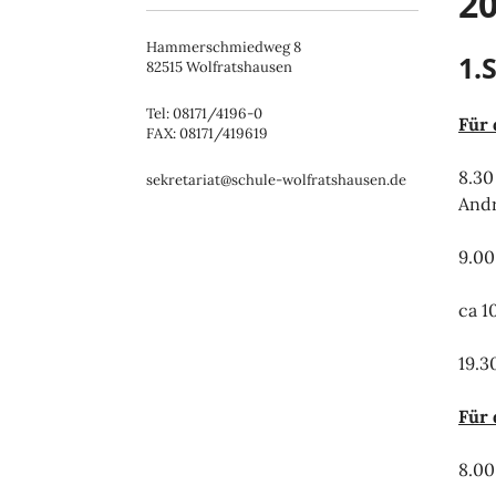
2
Hammerschmiedweg 8
1.
82515 Wolfratshausen
Tel: 08171/4196-0
Für
FAX: 08171/419619
8.30
sekretariat@schule-wolfratshausen.de
And
9.00
ca 1
19.3
Für 
8.00