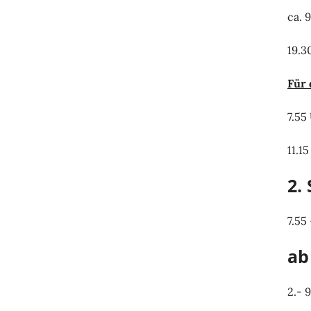
ca. 
19.3
Für 
7.55
11.1
2.
7.55
ab
2.- 